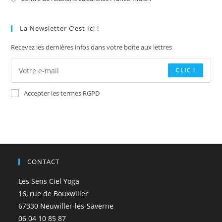
un
dans
nouvel
un
La Newsletter C’est Ici !
onglet
nouvel
Recevez les dernières infos dans votre boîte aux lettres
onglet
CLIC !
Accepter les termes RGPD
CONTACT
Les Sens Ciel Yoga
16, rue de Bouxwiller
67330 Neuwiller-les-Saverne
06 04 10 85 87