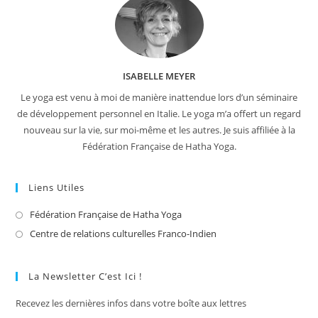
ISABELLE MEYER
Le yoga est venu à moi de manière inattendue lors d’un séminaire
de développement personnel en Italie. Le yoga m’a offert un regard
nouveau sur la vie, sur moi-même et les autres. Je suis affiliée à la
Fédération Française de Hatha Yoga.
Liens Utiles
Fédération Française de Hatha Yoga
S’ouvre
dans
Centre de relations culturelles Franco-Indien
S’ouvre
un
dans
nouvel
un
La Newsletter C’est Ici !
onglet
nouvel
Recevez les dernières infos dans votre boîte aux lettres
onglet