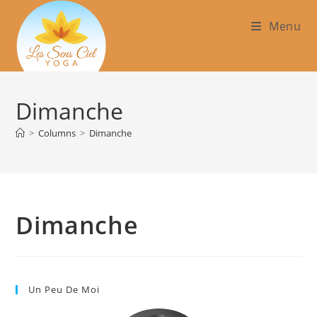
Skip
Menu
to
content
Dimanche
>
Columns
>
Dimanche
Dimanche
Un Peu De Moi