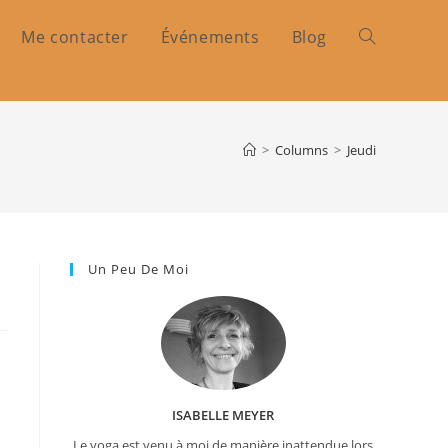
Me contacter
Événements
Blog
Toggle
website
>
Columns
>
Jeudi
search
Un Peu De Moi
ISABELLE MEYER
Le yoga est venu à moi de manière inattendue lors