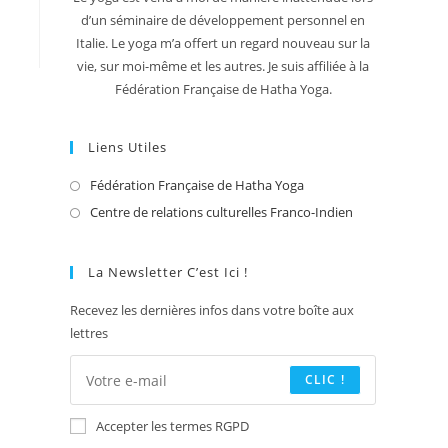
d’un séminaire de développement personnel en
Italie. Le yoga m’a offert un regard nouveau sur la
vie, sur moi-même et les autres. Je suis affiliée à la
Fédération Française de Hatha Yoga.
Liens Utiles
Fédération Française de Hatha Yoga
S’ouvre
dans
Centre de relations culturelles Franco-Indien
S’ouvre
un
dans
nouvel
un
La Newsletter C’est Ici !
onglet
nouvel
Recevez les dernières infos dans votre boîte aux
onglet
lettres
CLIC !
Accepter les termes RGPD